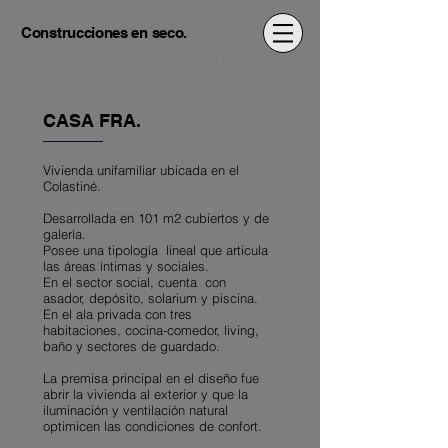
Construcciones en seco.
CASA FRA.
Vivienda unifamiliar ubicada en el
Colastiné.
Desarrollada en 101 m2 cubiertos y de
galería.
Posee una tipología lineal que articula
las áreas íntimas y sociales.
En el sector social, cuenta con
asador, depósito, solarium y piscina.
En el ala privada con tres
habitaciones, cocina-comedor, living,
baño y sectores de guardado.
La premisa principal en el diseño fue
abrir la vivienda al exterior y que la
iluminación y ventilación natural
optimicen las condiciones de confort.