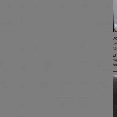
J
Se
M
El
p
e
ca