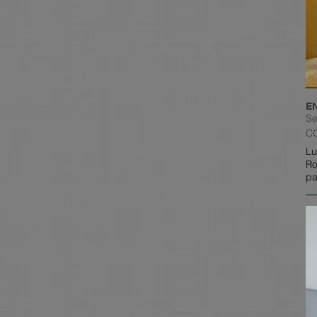
E
Se
C
Lu
Ro
pa