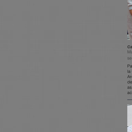
Ca
Ma
se
Pa
la
Ar
de
as
ac