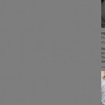
P
Ma
P
Re
ex
To
de