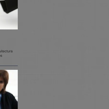
itectura
os