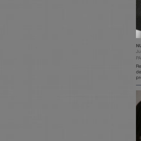
N
Ju
PA
Re
de
pr