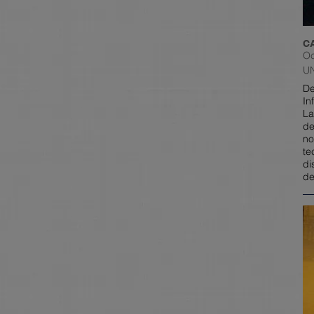
C
Oc
U
De
In
La
de
no
te
di
de