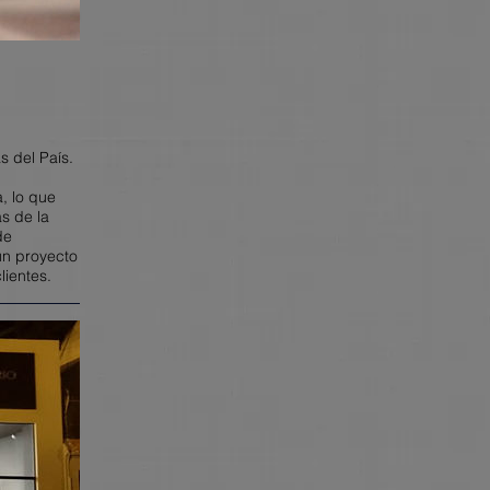
as del País.
, lo que
s de la
de
un proyecto
lientes.