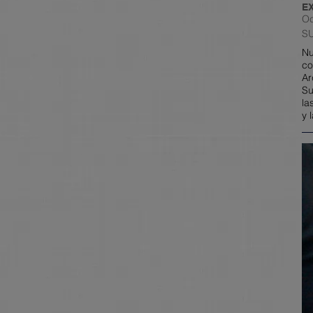
E
Oc
S
Nu
co
Ar
Su
la
y 