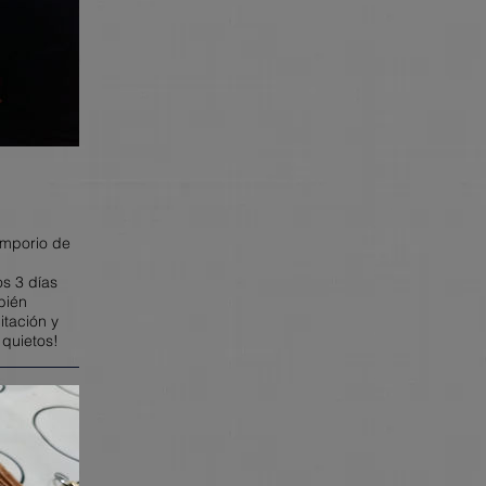
Emporio de
os 3 días
bién
itación y
 quietos!