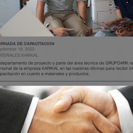
ORNADA DE CAPACITACION
ptember 19, 2023
ATERIALES KARIKAL
 departamento de proyecto y parte del área técnica de GRUPOARK rec
rsonal
de la empresa KARIKAL en las nuestras oficinas para recibir i
pacitación en cuanto a materiale
s y productos.